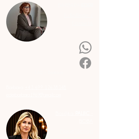
BARBARA
EDER
Fußpflege /
Kosmetik
FAQ - Barbara
Barbara
+43
699 12638348
eder.barbara1969@gmail.com
Bosiljka
PALJIC
-
BOBA
Nageldesign