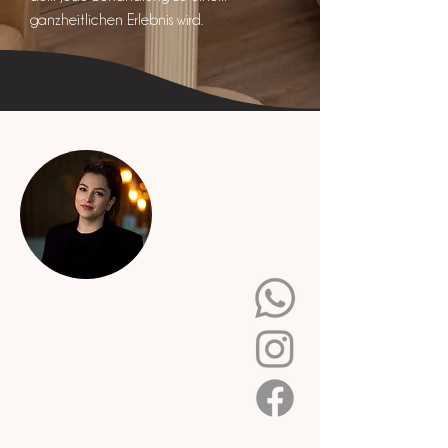
ganzheitlichen Erlebnis wird.
RALUCA
CRAUS
Med. Fußpflege
FAQ - Raluca