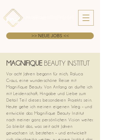
MAGNIFIQUE
BEAUTY
INSTITUT
>> NEUE JOBS <<
MAGNIFIQUE
BEAUTY INSTITUT
Vor acht Jahren begann für mich, Raluca
Craus, eine wunderschöne Reise mit
Magnifique Beauty. Von Anfang an durfte ich
mit Leidenschaft, Hingabe und Liebe zum
Detail Teil dieses besonderen Projekts sein.
Heute gehe ich meinen eigenen Weg – und
entwickle das Magnifique Beauty Institut
nach meiner ganz persönlichen Vision weiter.
So bleibt das, was seit acht Jahren
gewachsen ist, bestehen – und entwickelt
sich gleichzeitig weiter: zu einem Institut, das