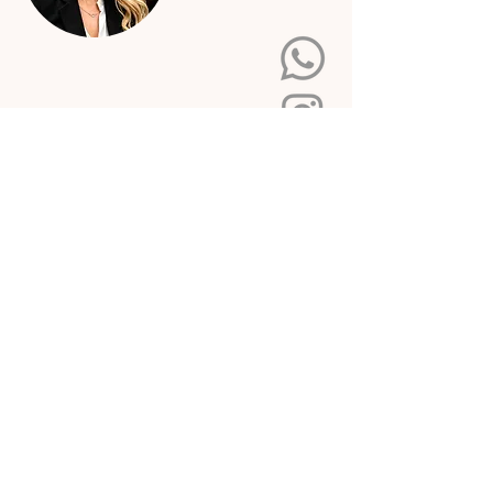
FAQ - Boba
Boba
+43 664 4610796
b.paljic28@gmail.com
KONTAKT & STANDORT
MAGNIFIQUE
BEAUTY INSTITUT
Flugfeldgürtel 24/1
2700 Wiener Neustadt
Österreich
Route planen