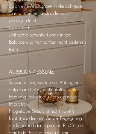
durch eine Atmosphäre, in der sich jeder
Gast willkommen, verstanden und
geborgen fühlt.
Gesundheit
weil echte Schönheit ohne innere
Balance und Achtsamkeit nicht bestehen
kann.
AUSBLICK / ESSENZ
So wächst das, was ich von Anfang an
aufgebaut habe, kontinuierlich weiter –
lebendig, individuell und voller neuer
Inspiration.
Magnifique Beauty ist nicht nur ein
Institut, sondern ein Ort der Begegnung,
der Ruhe und der Inspiration. Ein Ort, an
dem jede Behandlung zu einem