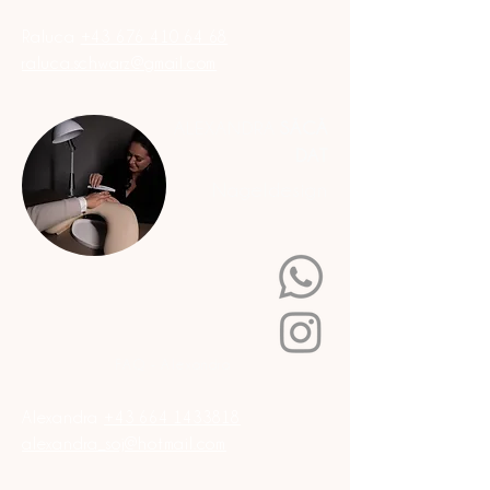
Raluca
+43 676 410 64 68
raluca.schwarz@gmail.com
ALEXANDRA
SĂCĂ
DAT
Nageldesign
FAQ - Alexandra
Alexandra
+43 664 1433818
alexandra_soj@hotmail.com