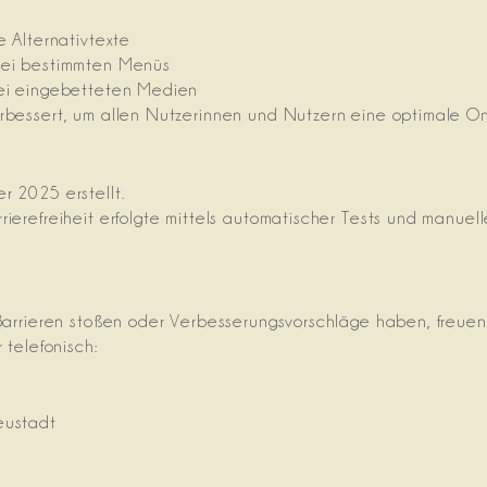
e Alternativtexte
 bei bestimmten Menüs
bei eingebetteten Medien
rbessert, um allen Nutzerinnen und Nutzern eine optimale Onl
r 2025 erstellt.
ierefreiheit erfolgte mittels automatischer Tests und manuell
 Barrieren stoßen oder Verbesserungsvorschläge haben, freue
 telefonisch:
eustadt