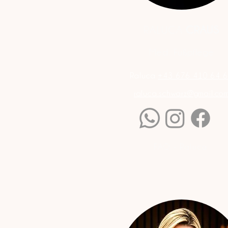
RALUCA
CRAUS
Med. Fußpflege
Raluca
+43 676 410 64 
raluca.schwarz@gmail.co
FAQ - Raluca