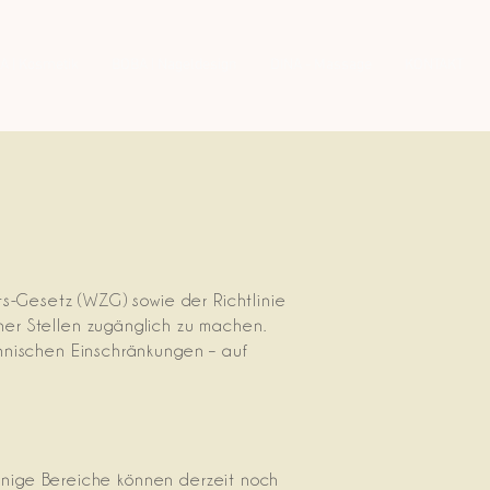
 | Kosmetik
BOBA | Nageldesign
DINA - Massage
KONTAKT
s-Gesetz (WZG) sowie der Richtlinie
er Stellen zugänglich zu machen.
hnischen Einschränkungen – auf
Einige Bereiche können derzeit noch