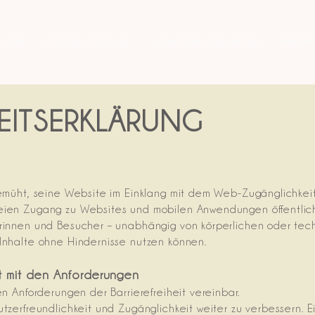
JOBS
RALUCA | Fußpflege
ALEXANDRA | Nageldesign
BARBARA
HEITSERKLÄRUNG
bemüht, seine Website im Einklang mit dem Web-Zugänglichkeit
eien Zugang zu Websites und mobilen Anwendungen öffentlich
erinnen und Besucher – unabhängig von körperlichen oder tec
Inhalte ohne Hindernisse nutzen können.
it mit den Anforderungen
en Anforderungen der Barrierefreiheit vereinbar.
utzerfreundlichkeit und Zugänglichkeit weiter zu verbessern. 