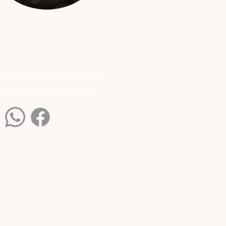
BARBARA
EDER
Fußpflege / Kosmetik
arbara
+43
699 12638348
eder.barbara1969@gmail.com
FAQ - Barbara