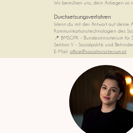
Wir bemühen uns, dein Anliegen so 
Durchsetzungsverfahren
Wenn du mit der Antwort auf deine An
Kommunikationstechnologien des Soz
📍 BMSGPK – Bundesministerium für 
Sektion V – Sozialpolitik und Behind
E-Mail:
office@sozialministerium.at