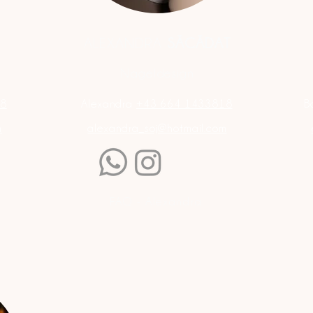
ALEXANDRA
SĂCĂDAT
Nageldesign
68
Alexandra
+43 664 1433818
B
m
alexandra_soj@hotmail.com
FAQ - Alexandra