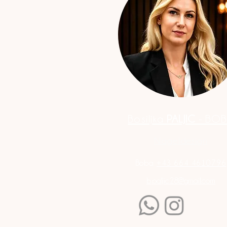
Bosiljka
PALJIC
- BO
Nageldesign
Boba
+43 664 4610796
b.paljic28@gmail.com